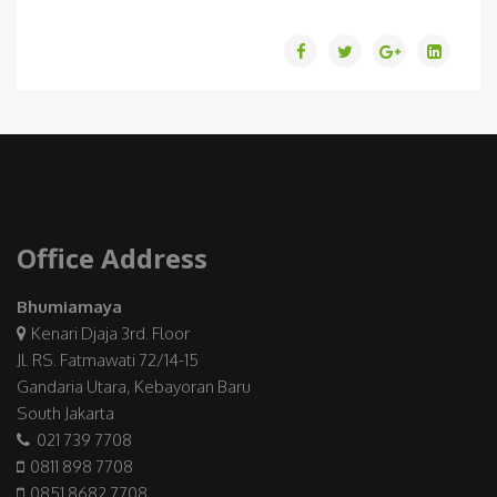
Office Address
Bhumiamaya
Kenari Djaja 3rd. Floor
Jl. RS. Fatmawati 72/14-15
Gandaria Utara, Kebayoran Baru
South Jakarta
021 739 7708
0811 898 7708
0851 8682 7708