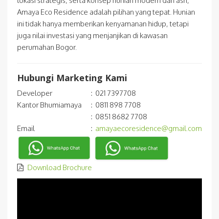
lokasi strategis, serta konsep hunian modern dan asri,
Amaya Eco Residence adalah pilihan yang tepat. Hunian
ini tidak hanya memberikan kenyamanan hidup, tetapi
juga nilai investasi yang menjanjikan di kawasan
perumahan Bogor.
Hubungi Marketing Kami
Developer
:
021 7397708
Kantor Bhumiamaya
:
0811 898 7708
:
0851 8682 7708
Email
:
amayaecoresidence@gmail.com
Download Brochure