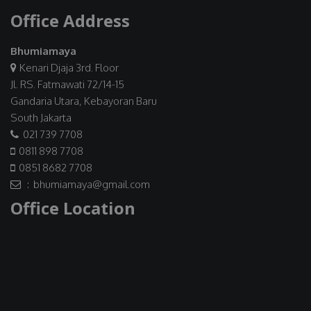
Office Address
Bhumiamaya
Kenari Djaja 3rd. Floor
Jl. RS. Fatmawati 72/14-15
Gandaria Utara, Kebayoran Baru
South Jakarta
021 739 7708
0811 898 7708
0851 8682 7708
: bhumiamaya@gmail.com
Office Location